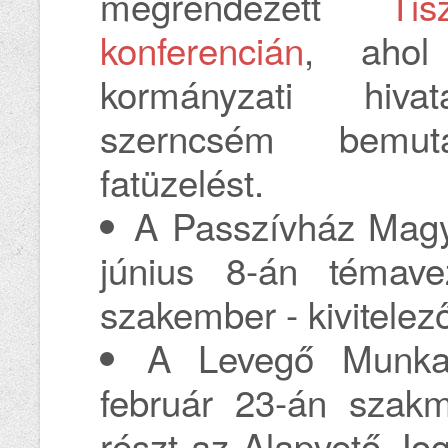
megrendezett
Ti
konferencián
, ahol
kormányzati hiva
szerncsém bemuta
fatüzelést.
A Passzívház Magy
június 8-án témave
szakember - kivitele
A Levegő Munkac
február 23-án szakm
részt az Alapvető Jo