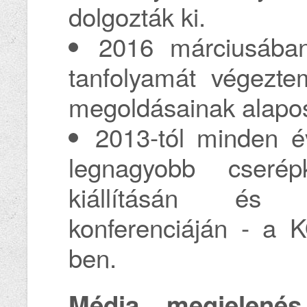
dolgozták ki.
2016 márciusába
tanfolyamát végezte
megoldásainak alapo
2013-tól minden é
legnagyobb cserép
kiállításán és
konferenciáján - a K
ben.
Média megjelenés