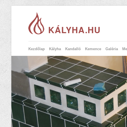
KÁLYHA.HU
Kezdőlap
Kályha
Kandalló
Kemence
Galéria
Me