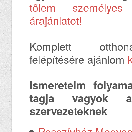
tőlem személyes k
árajánlatot!
Komplett otthon
felépítésére ajánlom
Ismereteim folyam
tagja vagyok a
szervezeteknek
Passzívház Magyar