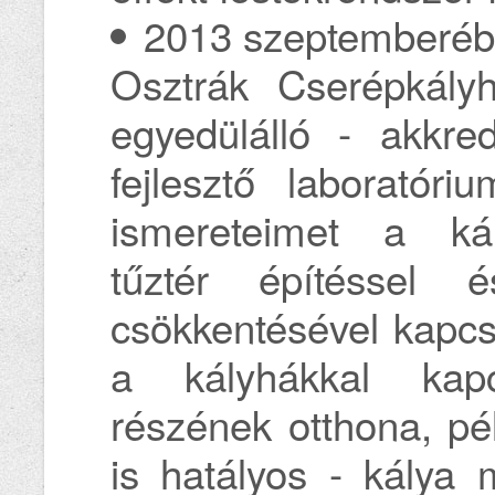
2013 szeptemberében
Osztrák Cserépkály
egyedülálló - akkred
fejlesztő laboratór
ismereteimet a kál
tűztér építéssel é
csökkentésével kapcs
a kályhákkal kapc
részének otthona, pé
is hatályos - kálya 