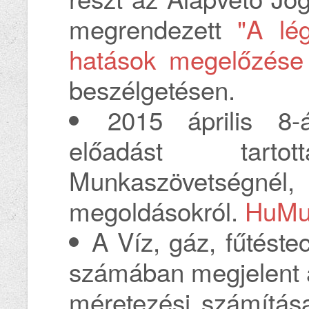
megrendezett
"A lé
hatások megelőzése
beszélgetésen.
2015 április 8-
előadást tar
Munkaszövetségnél,
megoldásokról.
HuMuS
A Víz, gáz, fűtéste
számában megjelent a
méretezési számítása