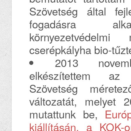
Szövetség által fejl
fogadásra alka
környezetvédelmi 
cserépkályha bio-tűzté
2013 novemb
elkészítettem az
Szövetség mérete
változatát, melyet 
mutattunk be,
Európ
kiállításán, a KOK-