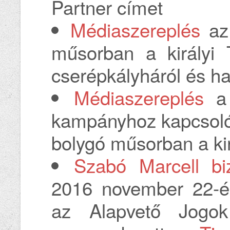
Partner címet
Médiaszereplés
az 
műsorban a királyi 
cserépkályháról és ha
Médiaszereplés
a 
kampányhoz kapcsoló
bolygó műsorban a kir
Szabó Marcell bi
2016 november 22-én
az Alapvető Jogok