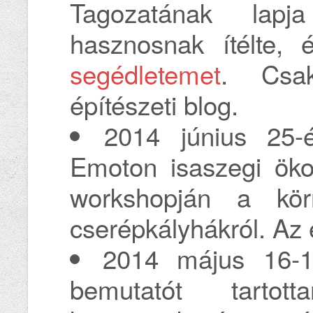
Tagozatának lapj
hasznosnak ítélte, 
segédletemet
. Csa
építészeti blog.
2014 június 25-
Emoton isaszegi öko-
workshopján a kör
cserépkályhákról. Az 
2014 május 16-17
bemutatót tart