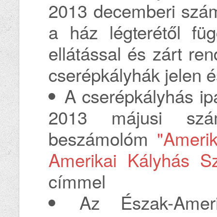
2013 decemberi szám
a ház légterétől füg
ellátással és zárt re
cserépkályhák jelen é
A cserépkályhás ip
2013 májusi sz
beszámolóm
"Amerik
Amerikai Kályhás Sz
címmel
Az Észak-Amer