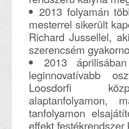
2013 folyamán több
mesterrel sikerült ka
Richard Jussellel, a
szerencsém gyakornok
2013 áprilisába
leginnovatívabb os
Loosdorfi közp
alaptanfolyamon, 
tanfolyamon elsajátí
effekt festékrendszer 