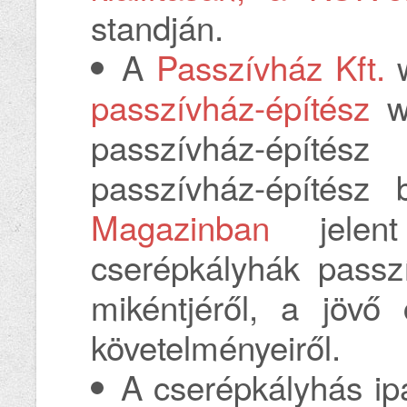
standján.
A
Passzívház Kft.
w
passzívház-építész
w
passzívház-építész
passzívház-építész
Magazinban
jelen
cserépkályhák passzí
mikéntjéről, a jövő
követelményeiről.
A cserépkályhás ip