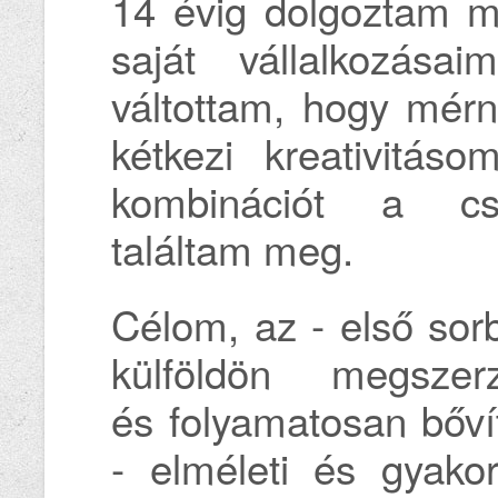
14 évig dolgoztam mű
saját vállalkozás
váltottam, hogy mérn
kétkezi kreativitás
kombinációt a cs
találtam meg.
Célom, az - első sor
külföldön megszerz
és folyamatosan bővít
- elméleti és gyakorl