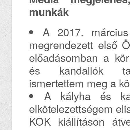
munkák
A 2017. március 
megrendezett első Ö
előadásomban a körn
és kandallók tar
ismertettem meg a kö
A kályha és kand
elkötelezettségem el
KOK kiállításon át