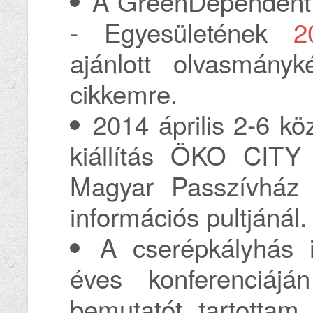
A GreenDependent 
- Egyesületének
2
ajánlott olvasmányk
cikkemre.
2014 április 2-6 kö
kiállítás ÖKO CITY 
Magyar Passzívház 
információs pultjánál.
A cserépkályhás i
éves konferenciájá
bemutatót tartottam