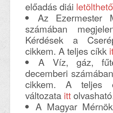
előadás diái
letölthető
Az Ezermester 
számában megjele
Kérdések a Cserép
cikkem. A teljes cíkk
i
A Víz, gáz, fűt
decemberi számában
cikkem. A teljes 
változata
itt
olvasható
A Magyar Mérnöki