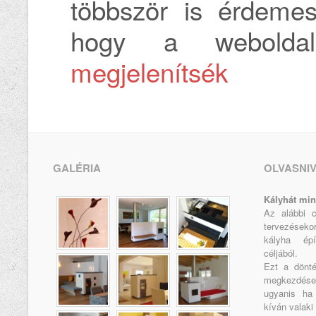
többször is érdemes
hogy a webold
megjelenítsék
GALÉRIA
OLVASNI
Kályhát min
Az alábbi 
tervezéseko
kályha épí
céljából.
Ezt a dönt
megkezdése
ugyanis ha 
kíván valaki