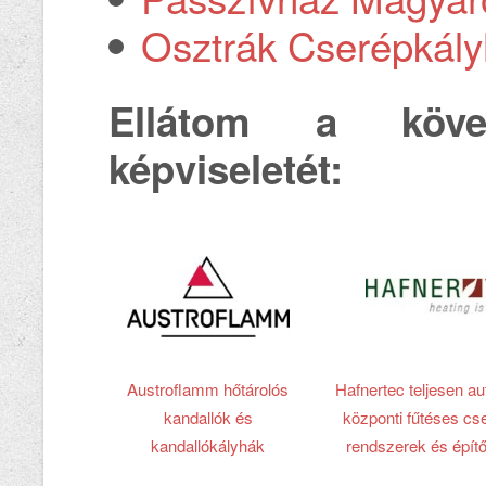
Osztrák Cserépkál
Ellátom a köve
képviseletét:
Austroflamm hőtárolós
Hafnertec teljesen a
kandallók és
központi fűtéses cs
kandallókályhák
rendszerek és épít