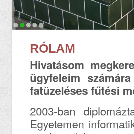
RÓLAM
Hivatásom megkere
ügyfeleim számára
fatüzeléses fűtési m
2003-ban diplomáz
Egyetemen informati