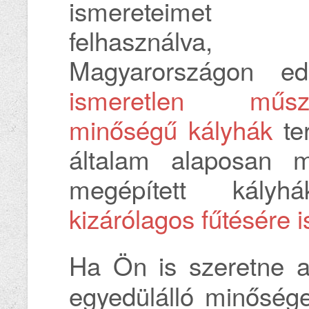
ismereteimet
felhasználva,
Magyarországon ed
ismeretlen műsz
minőségű kályhák
ter
általam alaposan m
megépített kál
kizárólagos fűtésére i
Ha Ön is szeretne a
egyedülálló minősége