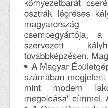
környezetbarát cseré
osztrák légréses kál
magyarország
csempegyártója, a
szervezett kál
továbbképzésen, Mag
A Magyar Épületgépé
számában megjelent 
mint modern lakó
megoldása" címmel. A