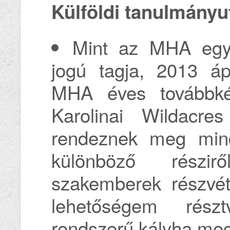
Külföldi tanulmányu
Mint az MHA egyet
jogú tagja, 2013 áp
MHA éves továbbké
Karolinai Wildacres
rendeznek meg minde
különböző részir
szakemberek részvéte
lehetőségem rész
rendszerű kályha me