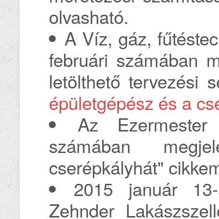
olvasható.
A Víz, gáz, fűtéste
februári számában m
letölthető tervezési
épületgépész és a cs
Az Ezermester 
számában megjel
cserépkályhát" cikkem
2015 január 13-
Zehnder Lakászszel