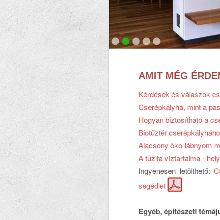
AMIT MÉG ÉRDE
Kérdések és válaszok cs
Cserépkályha, mint a pas
Hogyan biztosítható a cs
Biotűztér cserépkályháh
Alacsony öko-lábnyom min
A tűzifa víztartalma - hel
Ingyenesen letölthető:
C
segédlet
Egyéb, építészeti témáj