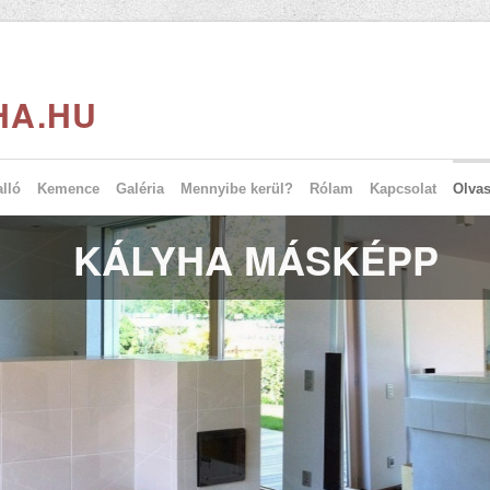
HA.HU
lló
Kemence
Galéria
Mennyibe kerül?
Rólam
Kapcsolat
Olvas
KÁLYHA MÁSKÉPP