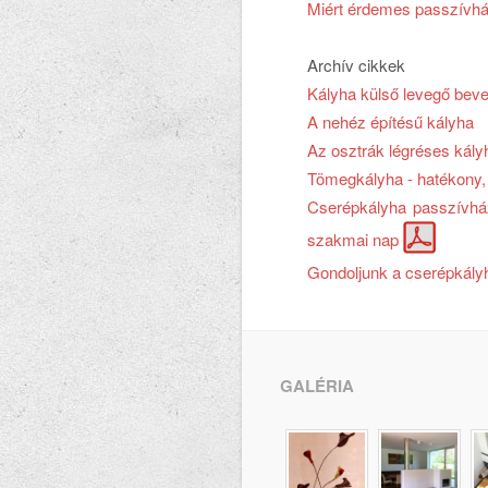
Miért érdemes passzívház
Archív cikkek
Kályha külső levegő beve
A nehéz építésű kályha
Az osztrák légréses kály
Tömegkályha - hatékony,
Cserépkályha passzívház
szakmai nap
Gondoljunk a cserépkályh
GALÉRIA