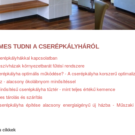
MES TUDNI A CSERÉPKÁLYHÁRÓL
erépkályhákkal kapcsolatban
szívházak környezetbarát fűtési rendszere
erépkályha optimális működése? - A cserépkályha korszerű optimaliz
oz - alacsony ökolábnyom minősítéssel
ősítésű cserépkályha tűztér - mint teljes értékű kemence
yes tárolás és szárítás
serépkályha építése alacsony energiaigényű új házba - Műszaki 
u cikkek