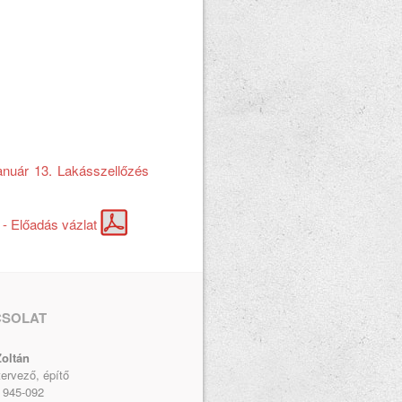
anuár 13. Lakásszellőzés
 - Előadás vázlat
CSOLAT
oltán
tervező, építő
 945-092