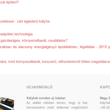
at építeni?
zetéssel - zárt égésterű kályha
haépítési technológia
 gazdaságos, környezetbarát, csodálatos?
akban és alacsony energiaigényű épületekben, légellátás - 2015 j
ára, mint környezetbarát, korszerű, otthonteremtő fűtési megoldásra
OLVASNIVALÓ
KAP
Kályhát minden új házba!
Nagy Z
Az alábbi cikkben leírom, hogy új ház
kályha
tervezésekor miért érdemes megfontolni
+36 22